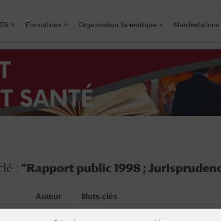
IDS
Formations
Organisation Scientifique
Manifestations
lé :
"Rapport public 1998 ; Jurisprudenc
Auteur
Mots-clés
"
Conseil d'
"Rapport public 1998 ; Jurisprudence e