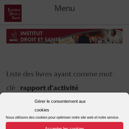
Menu
Skip
to
content
Liste des livres ayant comme mot-
clé :
rapport d'activité
Gérer le consentement aux
cookies
Nous utilisons des cookies pour optimiser notre site web et notre service.
Accepter les cookies