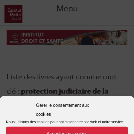
Menu
Skip
to
content
Liste des livres ayant comme mot-
clé :
protection judiciaire de la
jeunesse
Gérer le consentement aux
cookies
Nous utilisons des cookies pour optimiser notre site web et notre service.
Accepter les cookies