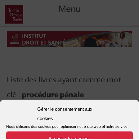
Menu
Skip
to
content
Liste des livres ayant comme mot-
clé :
procédure pénale
Gérer le consentement aux
cookies
Nous utilisons des cookies pour optimiser notre site web et notre service.
Accepter les cookies