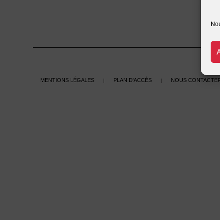
Nou
Mentions légales
Plan d'accès
Nous contacte
|
|