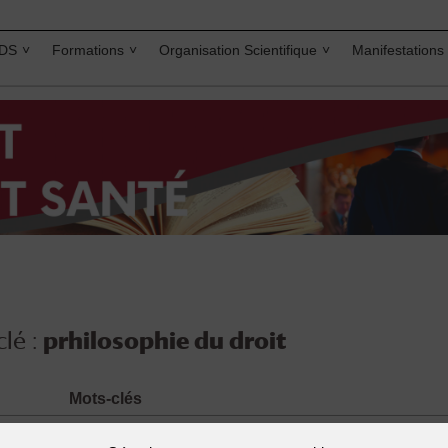
IDS
Formations
Organisation Scientifique
Manifestations
lé :
prhilosophie du droit
Mots-clés
hilippe
connaissance du droit
,
prhilosophie du droit
,
théorie 