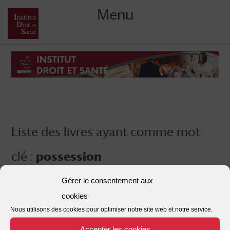
Menu
Skip
to
content
Liste des livres ayant comme mot-
clé :
possession
Gérer le consentement aux
cookies
Nous utilisons des cookies pour optimiser notre site web et notre service.
Accepter les cookies