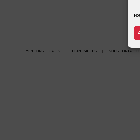
Nou
Mentions légales
Plan d'accès
Nous contacte
|
|