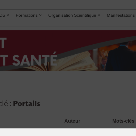
IDS
Formations
Organisation Scientifique
Manifestations
lé :
Portalis
Auteur
Mots-clés
alis 1746 -1807
LEDUC Edouard
Code civil