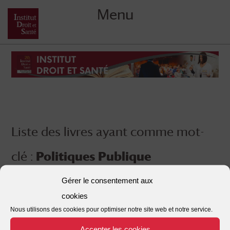
Menu
Skip
to
content
Liste des livres ayant comme mot-
clé :
Politiques Publique
Gérer le consentement aux
cookies
Nous utilisons des cookies pour optimiser notre site web et notre service.
Accepter les cookies