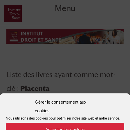
Menu
Skip
to
content
Liste des livres ayant comme mot-
clé :
Placenta
Gérer le consentement aux
cookies
Nous utilisons des cookies pour optimiser notre site web et notre service.
Accepter les cookies