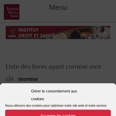
Menu
Skip
to
content
Liste des livres ayant comme mot-
clé :
norme
Gérer le consentement aux
cookies
Nous utilisons des cookies pour optimiser notre site web et notre service.
Accepter les cookies