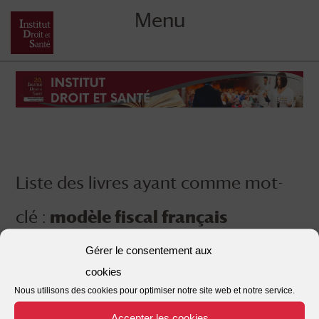
Menu
Skip
to
content
Liste des livres ayant comme mot-
clé :
modèle fiscal français
Gérer le consentement aux
cookies
Nous utilisons des cookies pour optimiser notre site web et notre service.
Accepter les cookies