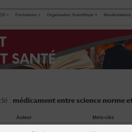
IDS
Formations
Organisation Scientifique
Manifestations
lé :
médicament entre science norme et
Auteur
Mots-clés
ne –
COLLIN Johanne OTERO Marcelo
médicament entre