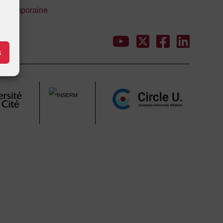
 contemporaine
s