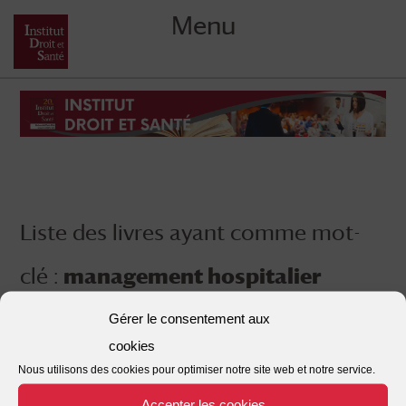
Menu
Skip
to
content
Liste des livres ayant comme mot-
clé :
management hospitalier
Gérer le consentement aux
cookies
Nous utilisons des cookies pour optimiser notre site web et notre service.
Accepter les cookies