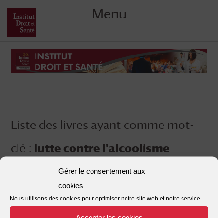
Menu
Skip
to
content
Liste des livres ayant comme mot-
clé :
lutte contre l'alcoolisme
Gérer le consentement aux
cookies
Nous utilisons des cookies pour optimiser notre site web et notre service.
Accepter les cookies