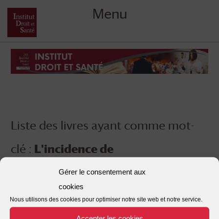
Menu
Skip
to
content
Liste des livres ayant comme mot-
clé :
L'incidence de
l'informatisation de la m
Gérer le consentement aux
cookies
Nous utilisons des cookies pour optimiser notre site web et notre service.
Accepter les cookies