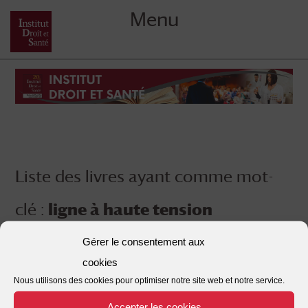
Menu
Skip
to
content
Liste des livres ayant comme mot-
clé :
ligne à haute tension
Gérer le consentement aux
cookies
Nous utilisons des cookies pour optimiser notre site web et notre service.
Accepter les cookies