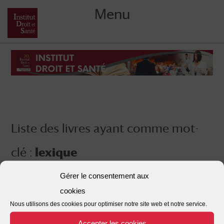
Menu
Skip
to
content
Liste des livres ayant comme mot-
clé :
lexique
Gérer le consentement aux
cookies
Nous utilisons des cookies pour optimiser notre site web et notre service.
Accepter les cookies