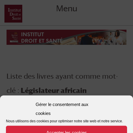
Menu
Skip
to
content
Liste des livres ayant comme mot-
clé :
Législateur africain
Gérer le consentement aux
cookies
Nous utilisons des cookies pour optimiser notre site web et notre service.
Accepter les cookies