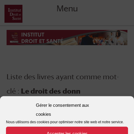
Menu
Skip
to
content
Liste des livres ayant comme mot-
clé :
Le droit des donn
Gérer le consentement aux
cookies
Nous utilisons des cookies pour optimiser notre site web et notre service.
Accepter les cookies