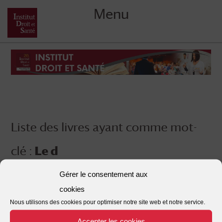
Menu
Skip
to
content
Liste des livres ayant comme mot-
clé :
Le d
Gérer le consentement aux
cookies
Nous utilisons des cookies pour optimiser notre site web et notre service.
Accepter les cookies