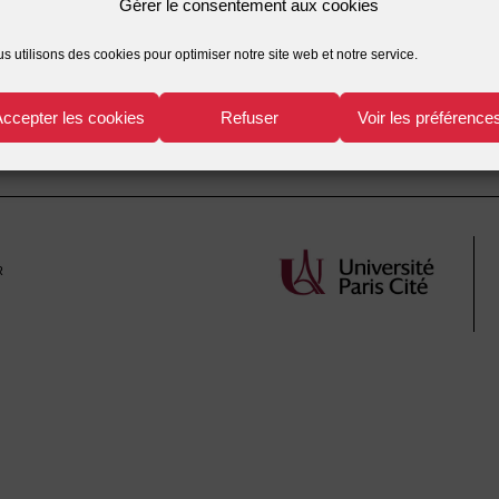
Gérer le consentement aux cookies
relative
Gabriel
La personne de confiance dans la loi du
s utilisons des cookies pour optimiser notre site web et notre service.
Ana
aux droits des malades
Accepter les cookies
Refuser
Voir les préférence
r