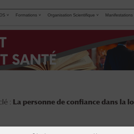
IDS
Formations
Organisation Scientifique
Manifestations
lé :
La personne de confiance dans la lo
Auteur
Mots-clés