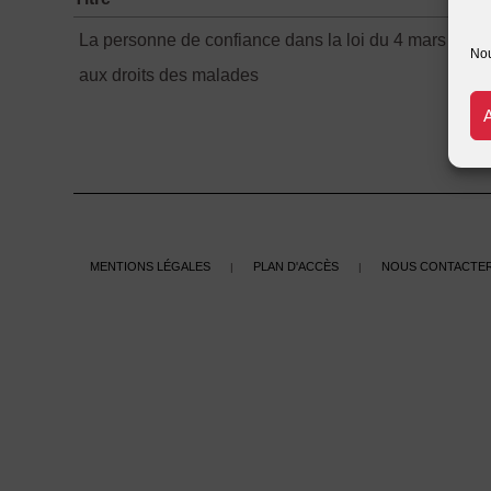
La personne de confiance dans la loi du 4 mars 2002 
Nou
aux droits des malades
Mentions légales
Plan d'accès
Nous contacte
|
|