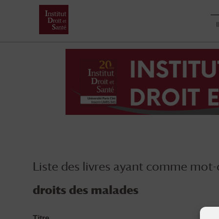
Skip
to
content
Liste des livres ayant comme mot-c
droits des malades
Titre