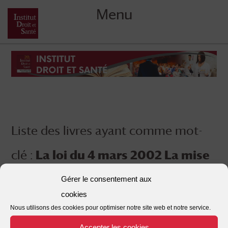
Menu
Skip
to
content
Liste des livres ayant comme mot-
clé :
La loi du 4 mars 2002 La mise
en pratique La loi relative aux
Gérer le consentement aux
cookies
droits des malades et
Nous utilisons des cookies pour optimiser notre site web et notre service.
Accepter les cookies