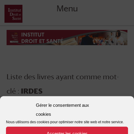
Menu
Skip
to
content
Liste des livres ayant comme mot-
clé :
IRDES
Gérer le consentement aux
cookies
Nous utilisons des cookies pour optimiser notre site web et notre service.
Accepter les cookies