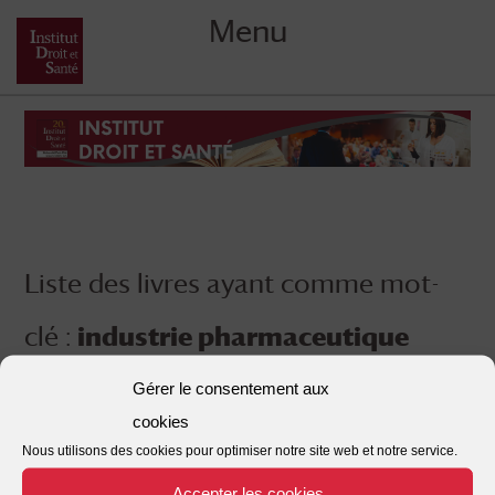
Menu
Skip
to
content
Liste des livres ayant comme mot-
clé :
industrie pharmaceutique
Gérer le consentement aux
cookies
Nous utilisons des cookies pour optimiser notre site web et notre service.
Accepter les cookies