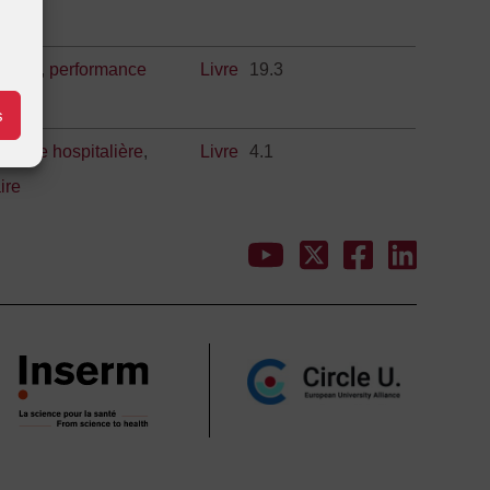
sation
,
performance
Livre
19.3
s
nance hospitalière
,
Livre
4.1
ire