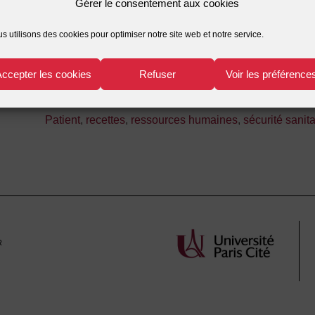
Gérer le consentement aux cookies
hospitalière
,
hôpital
,
Rapport de l'IGAS
s utilisons des cookies pour optimiser notre site web et notre service.
Hervé
dépenses de santé
,
gouvernance hospitalière
,
juridici
ck
hospitalière
,
réglementation hospitalière
Accepter les cookies
Refuser
Voir les préférence
bert
coûts
,
déontologie
,
dépenses
,
Droit hospitalier
,
gouver
Patient
,
recettes
,
ressources humaines
,
sécurité sanita
r