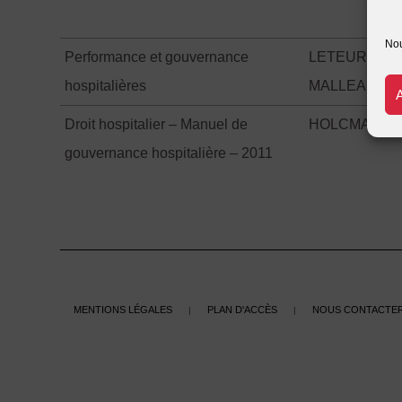
Nou
Performance et gouvernance
LETEURTRE 
hospitalières
MALLEA Patri
Droit hospitalier – Manuel de
HOLCMAN Ro
gouvernance hospitalière – 2011
Mentions légales
Plan d'accès
Nous contacte
|
|