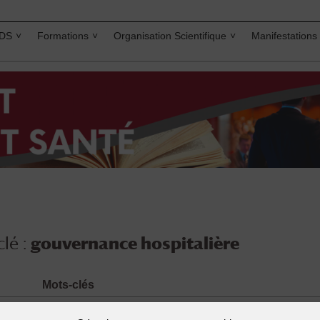
IDS
Formations
Organisation Scientifique
Manifestations
lé :
gouvernance hospitalière
Mots-clés
chiffres clés
,
Droit hospitalier
,
établissement de santé
,