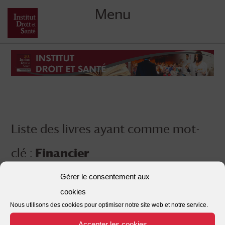
Menu
Skip
to
content
Liste des livres ayant comme mot-
clé :
Financier
Gérer le consentement aux
cookies
Nous utilisons des cookies pour optimiser notre site web et notre service.
Accepter les cookies