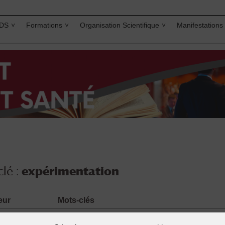
IDS
Formations
Organisation Scientifique
Manifestations
lé :
expérimentation
eur
Mots-clés
seil de
bien etre des animaux
,
expérimentation
,
prote