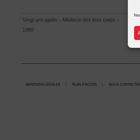
l'E
Nou
Vingt ans après – Médecin des trois corps –
FO
1980
Mentions légales
Plan d'accès
Nous contacte
|
|