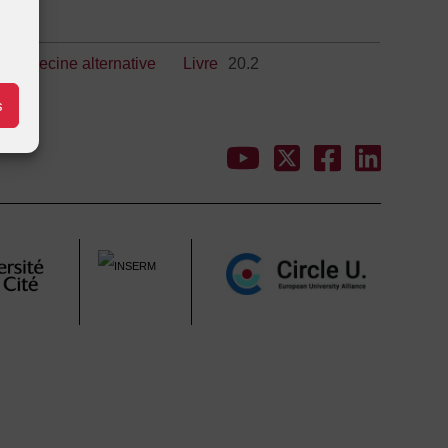
e
,
medecine alternative
Livre
20.2
s