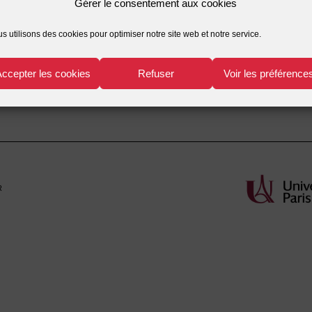
Gérer le consentement aux cookies
urope
produits
s utilisons des cookies pour optimiser notre site web et notre service.
NTAINE Janine
corps humain
,
expérimentation
,
homéophathi
Accepter les cookies
Refuser
Voir les préférence
r