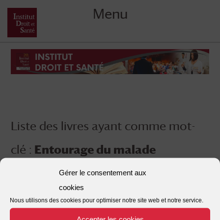
Menu
Skip
to
content
Liste des livres ayant comme mot-
clé :
Entourage du malade
Gérer le consentement aux
cookies
Nous utilisons des cookies pour optimiser notre site web et notre service.
Accepter les cookies