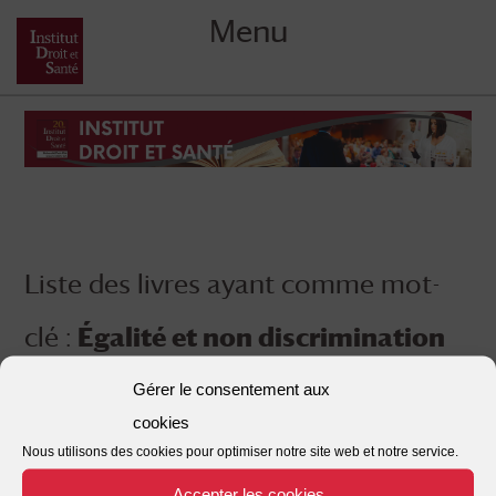
Menu
Skip
to
content
Liste des livres ayant comme mot-
clé :
Égalité et non discrimination
Gérer le consentement aux
cookies
Nous utilisons des cookies pour optimiser notre site web et notre service.
Accepter les cookies