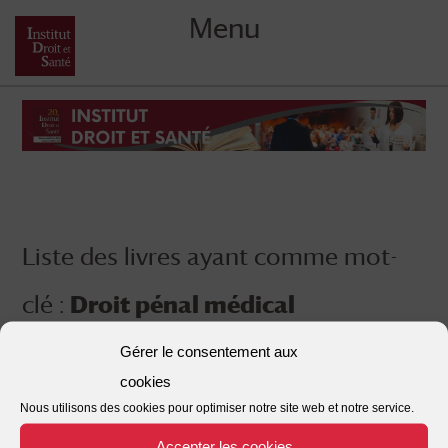
Menu
Skip
to
content
Liste des livres ayant comme mot-
clé :
Droit pénal médical
Gérer le consentement aux
cookies
Nous utilisons des cookies pour optimiser notre site web et notre service.
Accepter les cookies