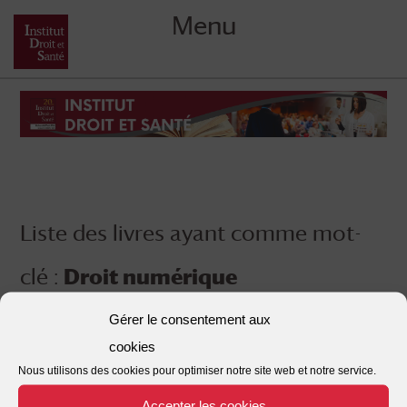
Menu
Skip
to
content
Liste des livres ayant comme mot-
clé :
Droit numérique
Gérer le consentement aux
cookies
Nous utilisons des cookies pour optimiser notre site web et notre service.
Accepter les cookies