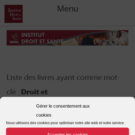
Menu
Skip
to
content
Liste des livres ayant comme mot-
clé :
Droit et
Gérer le consentement aux
cookies
Nous utilisons des cookies pour optimiser notre site web et notre service.
Accepter les cookies