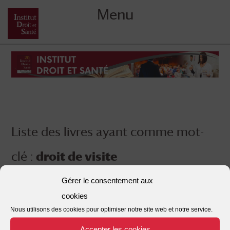
Menu
Skip
to
content
Liste des livres ayant comme mot-
clé :
droit de visite
Gérer le consentement aux
cookies
Nous utilisons des cookies pour optimiser notre site web et notre service.
Accepter les cookies