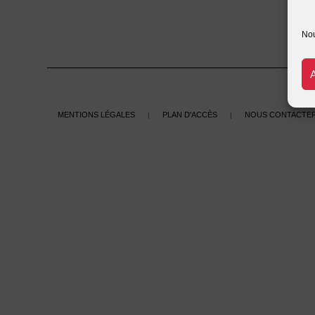
Nou
Mentions légales
Plan d'accès
Nous contacte
|
|