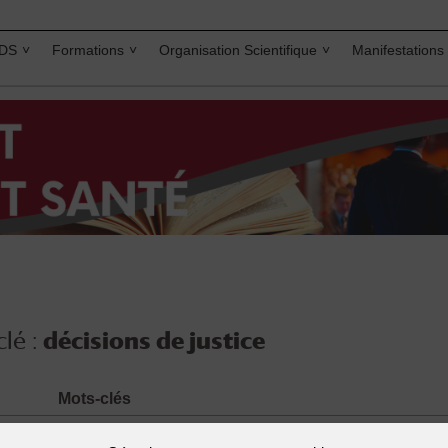
IDS
Formations
Organisation Scientifique
Manifestations
lé :
décisions de justice
Mots-clés
ançois
décisions de justice
,
droit de la santé
,
droit médical
,
pr