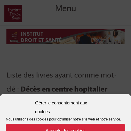
Menu
Skip
to
content
Liste des livres ayant comme mot-
clé :
Décès en centre hopitalier
Gérer le consentement aux
cookies
Nous utilisons des cookies pour optimiser notre site web et notre service.
Accepter les cookies