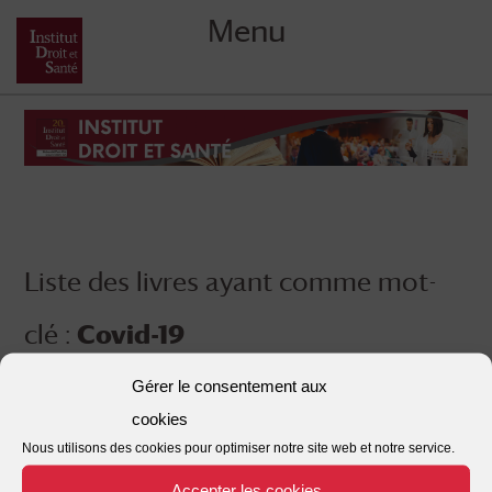
Menu
Skip
to
content
Liste des livres ayant comme mot-
clé :
Covid-19
Gérer le consentement aux
cookies
Nous utilisons des cookies pour optimiser notre site web et notre service.
Accepter les cookies