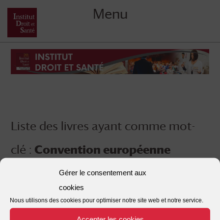
Menu
Skip
to
content
Liste des livres ayant comme mot-
clé :
Convention européenne
Gérer le consentement aux
cookies
Nous utilisons des cookies pour optimiser notre site web et notre service.
Accepter les cookies