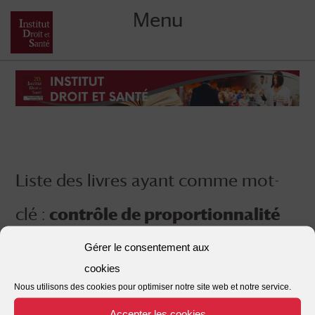
Menu
Skip
to
content
Liste des livres ayant comme mot-
clé :
contrôle de proportionnalité
Gérer le consentement aux
cookies
Nous utilisons des cookies pour optimiser notre site web et notre service.
Accepter les cookies