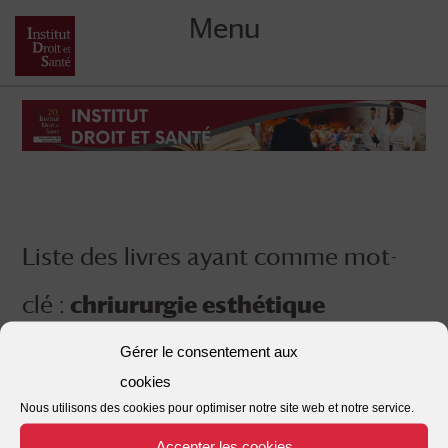
Menu
Skip
to
content
Liste des livres ayant comme mot-
clé :
chriururgie esthétique
Gérer le consentement aux
cookies
Nous utilisons des cookies pour optimiser notre site web et notre service.
Accepter les cookies