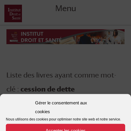
Menu
Skip
to
content
Liste des livres ayant comme mot-
clé :
cession de dette
Gérer le consentement aux
cookies
Nous utilisons des cookies pour optimiser notre site web et notre service.
Accepter les cookies