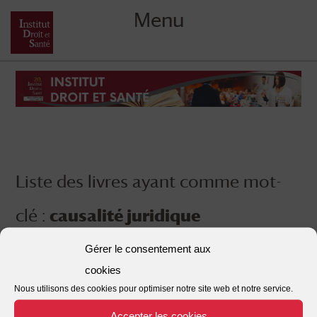
Menu
Skip
to
content
Liste des livres ayant comme mot-
clé :
causalité juridique
Gérer le consentement aux
cookies
Nous utilisons des cookies pour optimiser notre site web et notre service.
Accepter les cookies