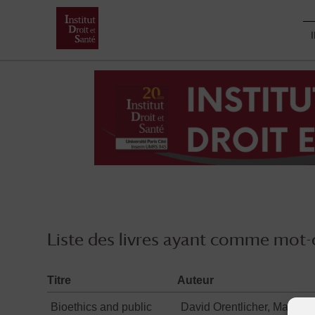
Skip
to
content
Liste des livres ayant comme mot-c
Titre
Auteur
Bioethics and public
David Orentlicher, Mary An