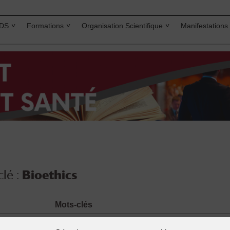
IDS
Formations
Organisation Scientifique
Manifestations
lé :
Bioethics
Mots-clés
ne Bobinski,
Bioethics
,
Human experimentation and researc