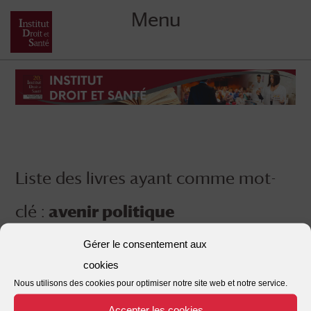
Menu
Skip
to
content
Liste des livres ayant comme mot-
clé :
avenir politique
Gérer le consentement aux
cookies
Nous utilisons des cookies pour optimiser notre site web et notre service.
Accepter les cookies