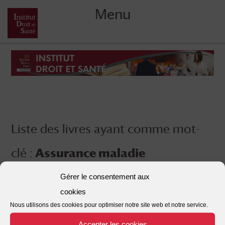
Menu
Skip
to
content
Liste des livres ayant comme mot-
clé :
Assurance maladie
Médicament Concurrence Système
Gérer le consentement aux
cookies
de santé Dépenses de santé
Nous utilisons des cookies pour optimiser notre site web et notre service.
Régulation
Accepter les cookies