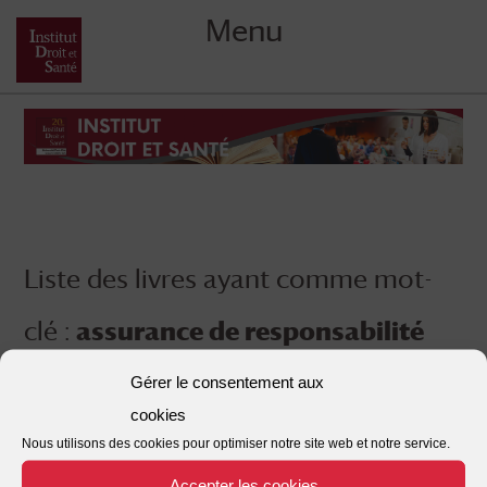
Menu
Skip
to
content
Liste des livres ayant comme mot-
clé :
assurance de responsabilité
civile
Gérer le consentement aux
cookies
Nous utilisons des cookies pour optimiser notre site web et notre service.
Accepter les cookies