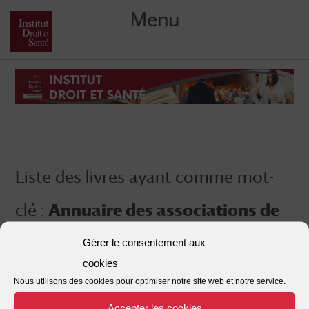
Menu
Skip
to
content
Liste des livres ayant comme mot-
clé :
Annuaire des associations de
sant
Gérer le consentement aux
cookies
Nous utilisons des cookies pour optimiser notre site web et notre service.
Accepter les cookies