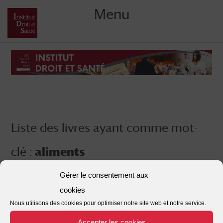
Menu
Skip
to
content
Liste des livres ayant comme mot-
clé :
aliments
Gérer le consentement aux
cookies
Nous utilisons des cookies pour optimiser notre site web et notre service.
Accepter les cookies