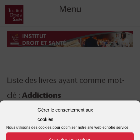
Menu
Skip
to
content
Liste des livres ayant comme mot-
clé :
Addictions
Gérer le consentement aux
cookies
Nous utilisons des cookies pour optimiser notre site web et notre service.
Accepter les cookies