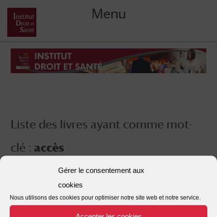
Menu
Skip
to
content
Liste des livres ayant comme mot-
clé :
accès
Gérer le consentement aux
cookies
Nous utilisons des cookies pour optimiser notre site web et notre service.
Accepter les cookies