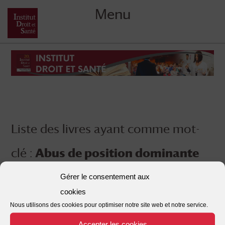
Menu
Skip
to
content
Liste des livres ayant comme mot-
clé :
Abus de position dominante
Gérer le consentement aux
cookies
Nous utilisons des cookies pour optimiser notre site web et notre service.
Accepter les cookies